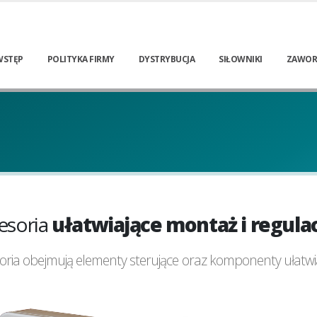
WSTĘP
POLITYKA FIRMY
DYSTRYBUCJA
SIŁOWNIKI
ZAWOR
esoria
ułatwiające montaż i regula
oria obejmują elementy sterujące oraz komponenty ułatwiaj