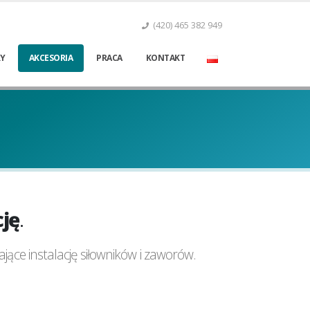
(420) 465 382 949
Y
AKCESORIA
PRACA
KONTAKT
cję
.
ące instalację siłowników i zaworów.