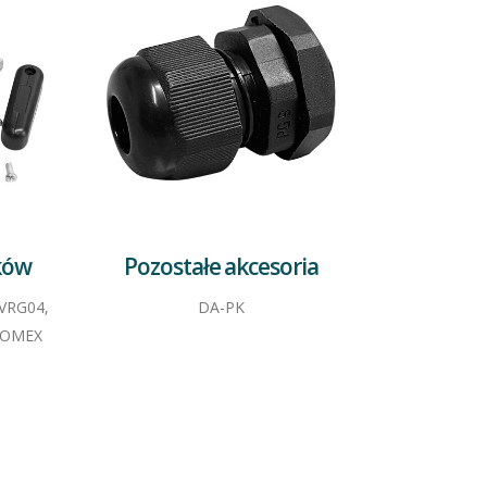
ków
Pozostałe akcesoria
-VRG04,
DA-PK
KOMEX