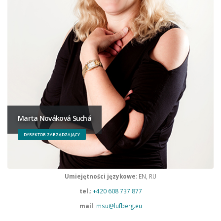
Marta Nováková Suchá
DYREKTOR ZARZĄDZAJĄCY
Umiejętności językowe
: EN, RU
tel.
:
+420 608 737 877
mail
:
msu@lufberg.eu