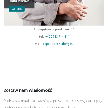
Hana Víšková
LOGISTYK
Umiejętności językowe
: CZ
tel.
:
+420 733 714 414
mail
:
expedice1@lufberg.eu
Zostaw nam
wiadomość
Podczas zamawiania towarów zapraszamy do naszego katalogu, a
następnie do kontaktu z naszą siecią dystrybucji.