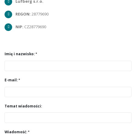
Lufberg s.r.o.
REGON:
28779690
NIP:
CZ28779690
Imię i nazwisko:
E-mail:
Temat wiadomości:
Wiadomość: