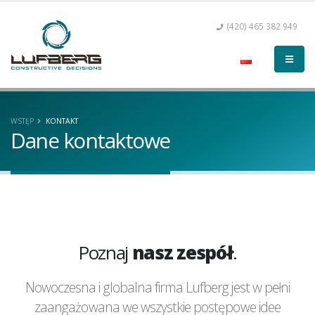
(420) 465 382 949
WSTĘP
KONTAKT
Dane kontaktowe
Poznaj
nasz zespół
.
Nowoczesna i globalna firma Lufberg jest w pełni
zaangażowana we wszystkie postępowe idee