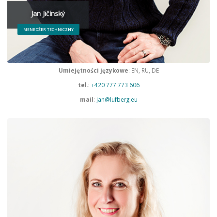
Jan Jičínský
MENEDŻER TECHNICZNY
Umiejętności językowe
: EN, RU, DE
tel.
:
+420 777 773 606
mail
:
jan@lufberg.eu