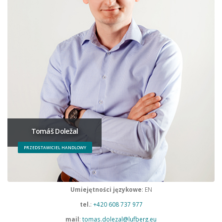
Tomáš Doležal
PRZEDSTAWICIEL HANDLOWY
Umiejętności językowe
: EN
tel.
:
+420 608 737 977
mail
:
tomas.dolezal@lufberg.eu