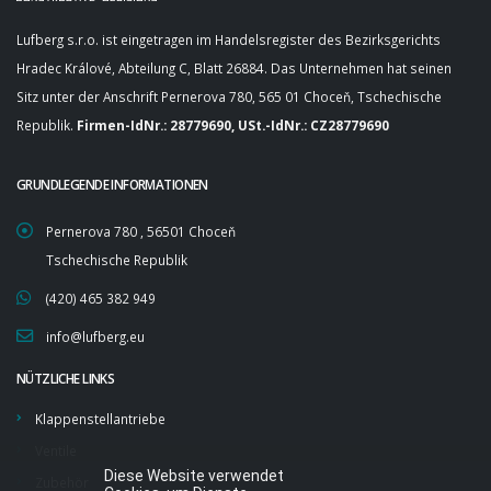
Lufberg s.r.o. ist eingetragen im Handelsregister des Bezirksgerichts
Hradec Králové, Abteilung C, Blatt 26884. Das Unternehmen hat seinen
Sitz unter der Anschrift Pernerova 780, 565 01 Choceň, Tschechische
Republik.
Firmen-IdNr.: 28779690, USt.-IdNr.: CZ28779690
GRUNDLEGENDE INFORMATIONEN
Pernerova 780 , 56501 Choceň
Tschechische Republik
(420) 465 382 949
info@lufberg.eu
NÜTZLICHE LINKS
Klappenstellantriebe
Ventile
Diese Website verwendet
Zubehör