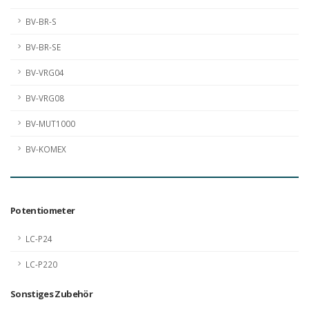
BV-BR-S
BV-BR-SE
BV-VRG04
BV-VRG08
BV-MUT1000
BV-KOMEX
Potentiometer
LC-P24
LC-P220
Sonstiges Zubehör