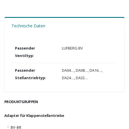
Technische Daten
Passender
LUFBERG BV
Ventiltyp:
Passender
DA04…, DA08…, DA16…,
Stellantriebtyp:
DA24…, DA32…
PRODUKTGRUPPEN
Adapter für Klappenstellantriebe
BV-BR