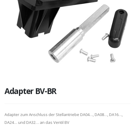
Adapter BV-BR
Adapter zum Anschluss der Stellantriebe DA04…, DA08…, DA16…,
DA24… und DA32… an das Ventil BV