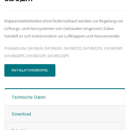
Klappenstellantriebe ohne Federrücklauf werden zur Regelung von
Lüftungs- und Heizsystemen von Gebäuden eingesetzt. Dabei
handelt es sich insbesondere um Luftklappen und Wasserventile.
Produktcode: DA16N24, DA16N24S, DA16N220, DA16N220S, DA16N24PI,
DA16N24PIS, DA16N220P, DA16N220PS
INSTALLATIONSBEISPIEL
Technische Daten
Download