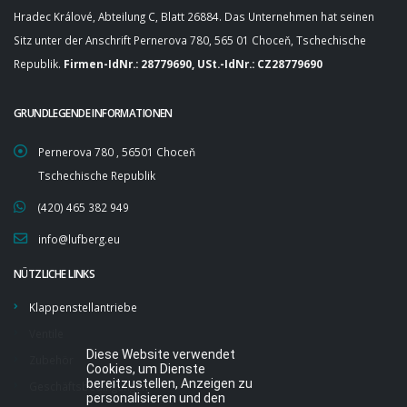
Hradec Králové, Abteilung C, Blatt 26884. Das Unternehmen hat seinen
Sitz unter der Anschrift Pernerova 780, 565 01 Choceň, Tschechische
Republik.
Firmen-IdNr.: 28779690, USt.-IdNr.: CZ28779690
GRUNDLEGENDE INFORMATIONEN
Pernerova 780 , 56501 Choceň
Tschechische Republik
(420) 465 382 949
info@lufberg.eu
NÜTZLICHE LINKS
Klappenstellantriebe
Ventile
Diese Website verwendet
Zubehör
Cookies, um Dienste
bereitzustellen, Anzeigen zu
Geschäftsbedingungen
personalisieren und den