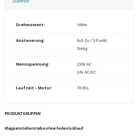
Zubehör
Drehmoment:
16Nm
Ansteuerung:
Auf-Zu / 3-Punkt
Stetig
Nennspannung:
230V AC
24V AC/DC
Laufzeit – Motor:
70-95s
PRODUKTGRUPPEN
Klappenstellantriebe ohne Federrücklauf