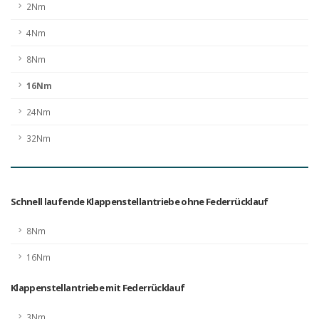
2Nm
4Nm
8Nm
16Nm
24Nm
32Nm
Schnell laufende Klappenstellantriebe ohne Federrücklauf
8Nm
16Nm
Klappenstellantriebe mit Federrücklauf
3Nm