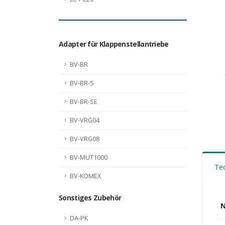
Adapter für Klappenstellantriebe
BV-BR
BV-BR-S
BV-BR-SE
BV-VRG04
BV-VRG08
BV-MUT1000
Te
BV-KOMEX
Sonstiges Zubehör
N
DA-PK