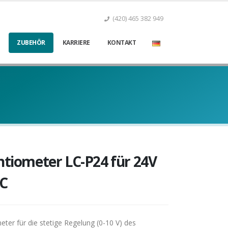
(420) 465 382 949
ZUBEHÖR
KARRIERE
KONTAKT
ntiometer LC-P24 für 24V
C
ter für die stetige Regelung (0-10 V) des