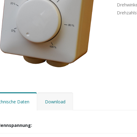
Drehwinkel
Drehzahls
chnische Daten
Download
ennspannung: