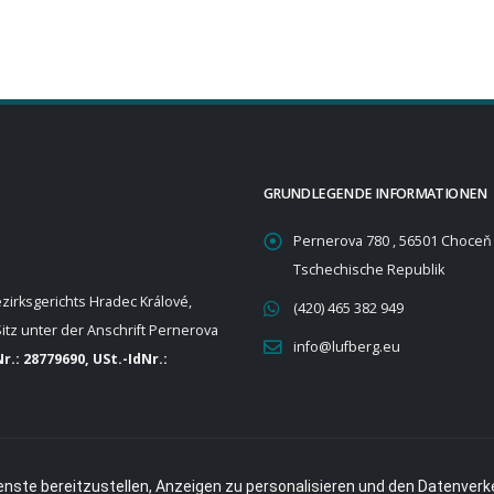
GRUNDLEGENDE INFORMATIONEN
Pernerova 780 , 56501 Choceň
Tschechische Republik
ezirksgerichts Hradec Králové,
(420) 465 382 949
itz unter der Anschrift Pernerova
info@lufberg.eu
r.: 28779690, USt.-IdNr.:
nste bereitzustellen, Anzeigen zu personalisieren und den Datenverk
© Copyright 2009 - 2026. Created by:
foxpromo.cz
. All rights reserved.