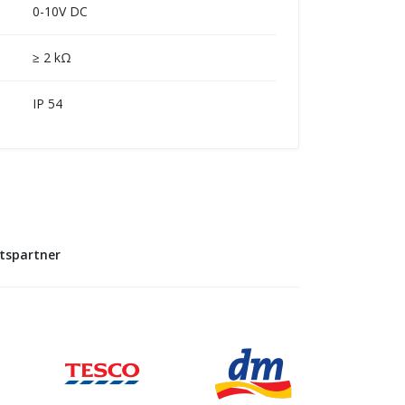
0-10V DC
≥ 2 kΩ
IP 54
ftspartner