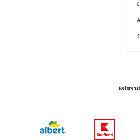
E
A
S
Referenzi