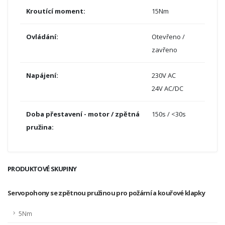
Kroutící moment:
15Nm
Ovládání:
Otevřeno /
zavřeno
Napájení:
230V AC
24V AC/DC
Doba přestavení - motor / zpětná
150s / <30s
pružina:
PRODUKTOVÉ SKUPINY
Servopohony se zpětnou pružinou pro požární a kouřové klapky
5Nm