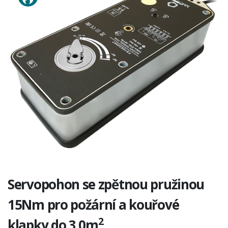
Servopohon se zpětnou pružinou
15Nm pro požární a kouřové
2
klapky do 3,0m