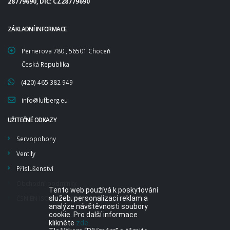
28779690, DIČ: CZ28779690
ZÁKLADNÍ INFORMACE
Pernerova 780 , 56501 Choceň
Česká Republika
(420) 465 382 949
info@lufberg.eu
UŽITEČNÉ ODKAZY
Servopohony
Ventily
Příslušenství
Obchodní podmínky
Tento web používá k poskytování
ČSN EN ISO 9001:2016
služeb, personalizaci reklam a
analýze návštěvnosti soubory
cookie. Pro další informace
klikněte
zde
.