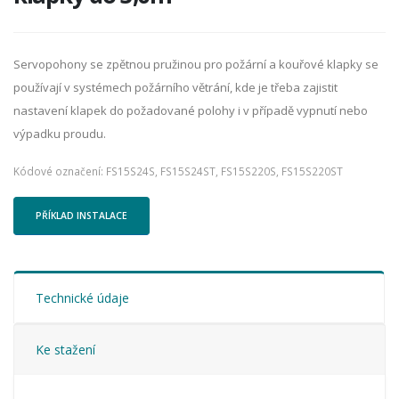
Servopohony se zpětnou pružinou pro požární a kouřové klapky se
používají v systémech požárního větrání, kde je třeba zajistit
nastavení klapek do požadované polohy i v případě vypnutí nebo
výpadku proudu.
Kódové označení: FS15S24S, FS15S24ST, FS15S220S, FS15S220ST
PŘÍKLAD INSTALACE
Technické údaje
Ke stažení