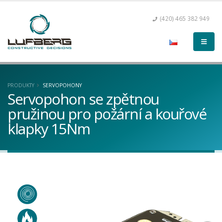
(420) 465 382 949
PRODUKTY
SERVOPOHONY
Servopohon se zpětnou
pružinou pro požární a kouřové
klapky 15Nm